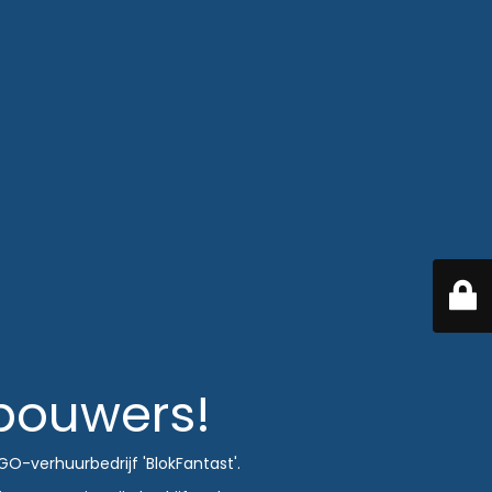
 bouwers!
O-verhuurbedrijf 'BlokFantast'.