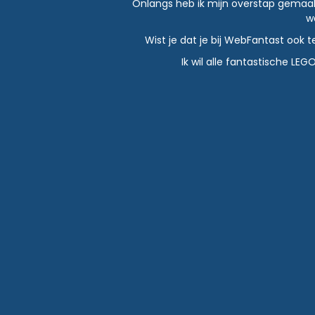
Onlangs heb ik mijn overstap gemaakt n
w
Wist je dat je bij WebFantast ook 
Ik wil alle fantastische L