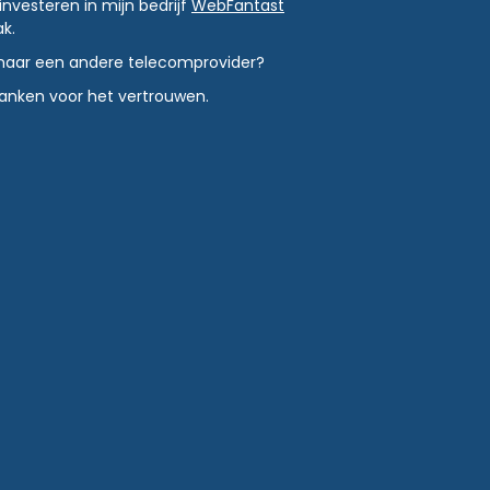
investeren in mijn bedrijf
WebFantast
k.
en naar een andere telecomprovider?
danken voor het vertrouwen.