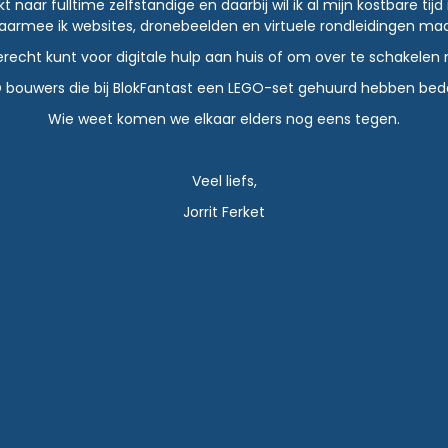
aar fulltime zelfstandige en daarbij wil ik al mijn kostbare tijd 
aarmee ik websites, dronebeelden en virtuele rondleidingen maa
terecht kunt voor digitale hulp aan huis of om over te schakel
EGO bouwers die bij BlokFantast een LEGO-set gehuurd hebben be
Wie weet komen we elkaar elders nog eens tegen.
Veel liefs,
Jorrit Ferket