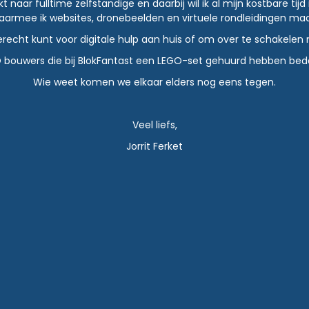
aar fulltime zelfstandige en daarbij wil ik al mijn kostbare tijd 
aarmee ik websites, dronebeelden en virtuele rondleidingen maa
terecht kunt voor digitale hulp aan huis of om over te schakel
EGO bouwers die bij BlokFantast een LEGO-set gehuurd hebben be
Wie weet komen we elkaar elders nog eens tegen.
Veel liefs,
Jorrit Ferket