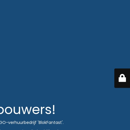
 bouwers!
O-verhuurbedrijf 'BlokFantast'.