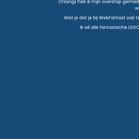
Onlangs heb ik mijn overstap gemaakt n
w
Wist je dat je bij WebFantast ook 
Ik wil alle fantastische L