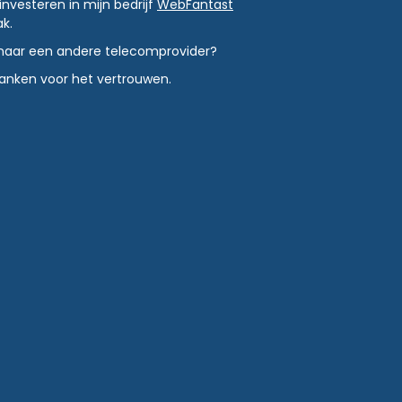
investeren in mijn bedrijf
WebFantast
k.
en naar een andere telecomprovider?
danken voor het vertrouwen.