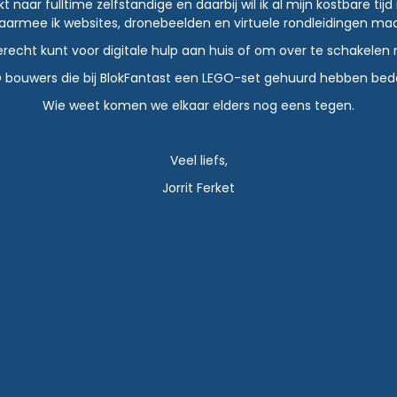
aar fulltime zelfstandige en daarbij wil ik al mijn kostbare tijd 
aarmee ik websites, dronebeelden en virtuele rondleidingen maa
terecht kunt voor digitale hulp aan huis of om over te schakel
EGO bouwers die bij BlokFantast een LEGO-set gehuurd hebben be
Wie weet komen we elkaar elders nog eens tegen.
Veel liefs,
Jorrit Ferket