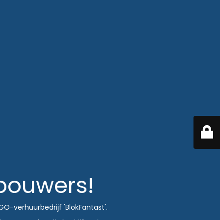
 bouwers!
O-verhuurbedrijf 'BlokFantast'.