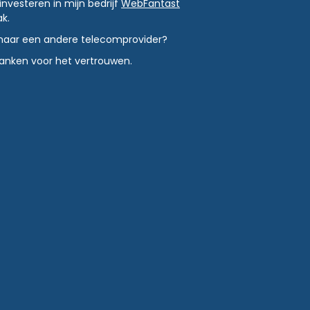
investeren in mijn bedrijf
WebFantast
k.
en naar een andere telecomprovider?
danken voor het vertrouwen.