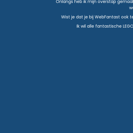
Onlangs heb ik mijn overstap gemaakt n
w
Wist je dat je bij WebFantast ook 
Ik wil alle fantastische L